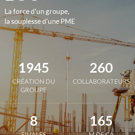
La force d'un groupe,
la souplesse d'une PME
1945
260
CRÉATION DU
COLLABORATEURS
GROUPE
8
165
FILIALES
M DE CA